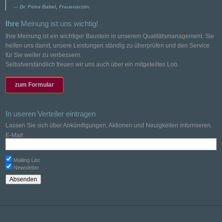
Dr. Petra Babel, Frauenärztin
Ihre
Meinung ist uns wichtig!
Ihre Meinung ist ein wichtiger Baustein in unserem Qualitätsmanagement. Sie
helfen uns damit, unsere Leistungen ständig zu überprüfen und den Service
für Sie weiter zu verbessern.
Selbstverständlich freuen wir uns auch über ein mitgeteiltes Lob.
zum Formular
In useren Verteiler eintragen
Lassen Sie sich über Ankündigungen, Aktionen und Neuigkeiten informieren.
E-Mail:
Mailing List
Newsletter